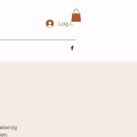
Log In
pølse og
ken.