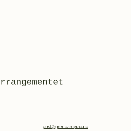
arrangementet
post@grendamyraa.no