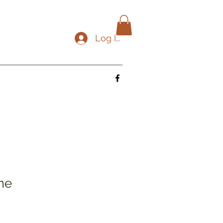
Log In
me