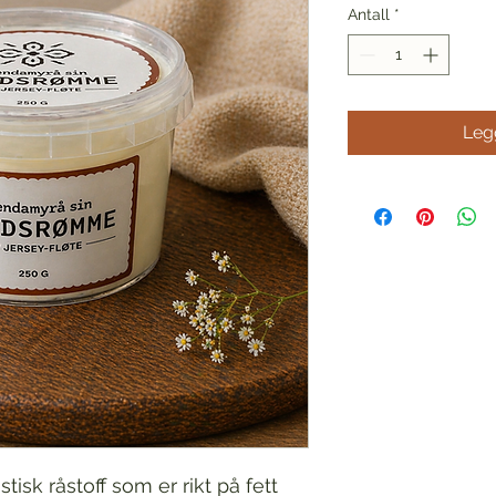
Antall
*
Legg
tisk råstoff som er rikt på fett 