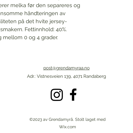
serer melka før den separeres og 
kånsomme håndteringen av 
iteten på det hvite jersey-
å smakern. Fettinnhold: 40%. 
g mellom 0 og 4 grader.
post@grendamyraa.no
Adr.:
Vistnesveien 139, 4071 Randaberg
©2023 av Grendamyrå. Stolt laget med
Wix.com